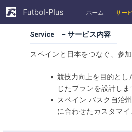
内
Futbol-Plus
ホーム
サー
容
を
Service – サービス内容
ス
キ
スペインと日本をつなぐ、参加
ッ
プ
競技力向上を目的とし
じたプランを設計しま
スペイン バスク自治
に合わせたカスタマイ