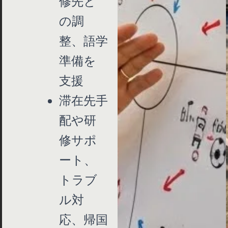
修先と
の調
整、語学
準備を
支援
滞在先手
配や研
修サポ
ート、
トラブ
ル対
応、帰国