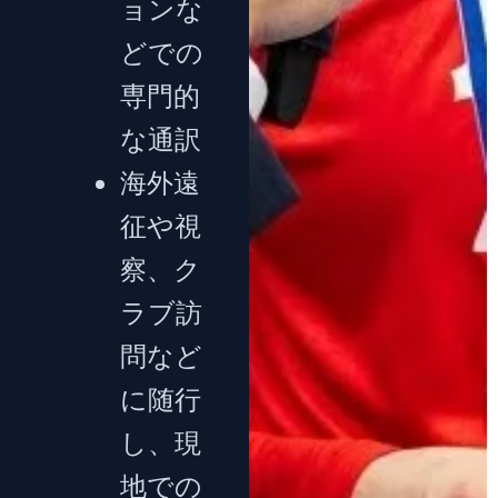
ョンな
どでの
専門的
な通訳
海外遠
征や視
察、ク
ラブ訪
問など
に随行
し、現
地での