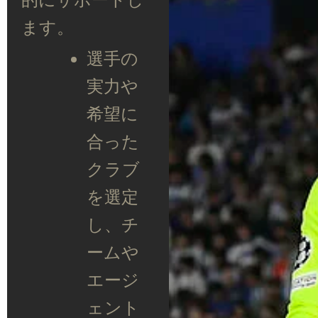
ます。
選手の
実力や
希望に
合った
クラブ
を選定
し、チ
ームや
エージ
ェント