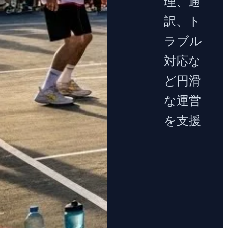
理、通
訳、ト
ラブル
対応な
ど円滑
な運営
を支援