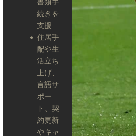
書類手
続きを
支援
住居手
配や生
活立ち
上げ、
言語サ
ポー
ト、契
約更新
やキャ