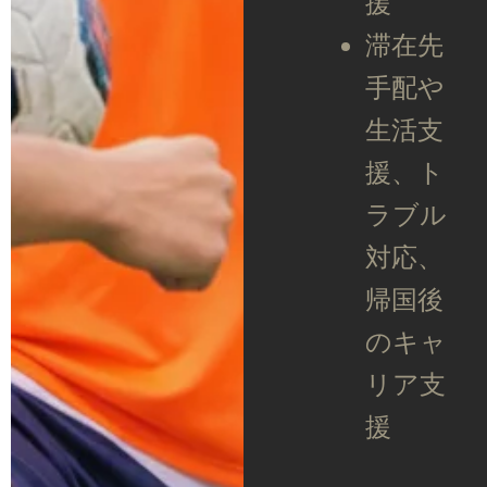
援
滞在先
手配や
生活支
援、ト
ラブル
対応、
帰国後
のキャ
リア支
援