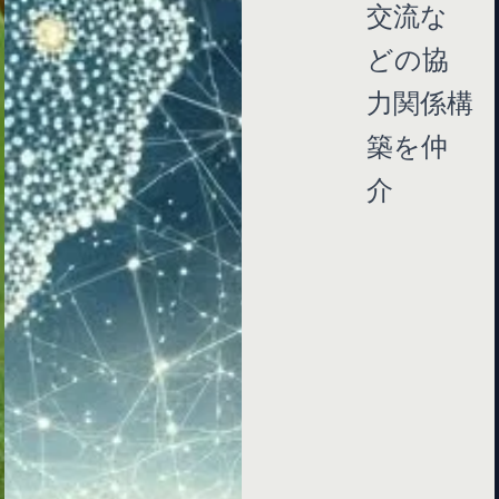
交流な
どの協
力関係構
築を仲
介