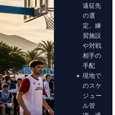
遠征先
の選
定、練
習施設
や対戦
相手の
手配
現地で
のスケ
ジュー
ル管