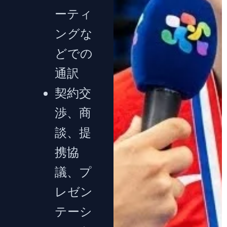
ーティ
ングな
どでの
通訳
契約交
渉、商
談、提
携協
議、プ
レゼン
テーシ