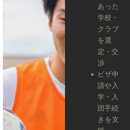
あった
学校・
クラブ
を選
定・交
渉
ビザ申
請や入
学・入
団手続
きを支