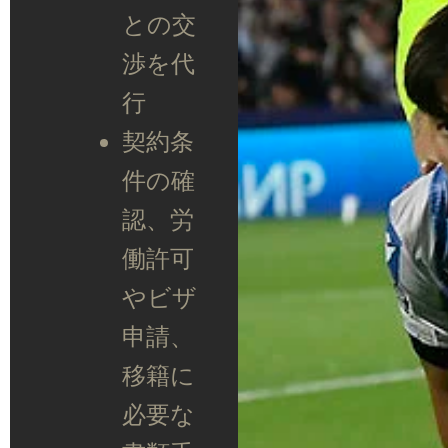
との交
渉を代
行
契約条
件の確
認、労
働許可
やビザ
申請、
移籍に
必要な