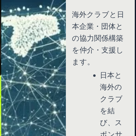
海外クラブと日
本企業・団体と
の協力関係構築
を仲介・支援し
ます。
日本と
海外の
クラブ
を結
び、ス
ポンサ