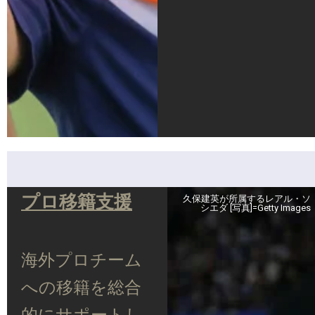
プロ移籍支援
久保建英が所属するレアル・ソ
シエダ [写真]=Getty Images
海外プロチーム
への移籍を総合
的にサポートし