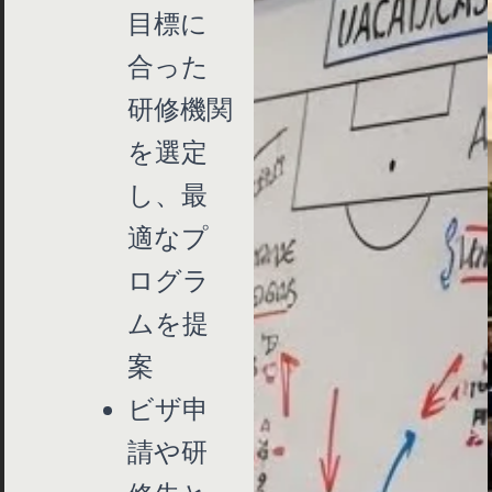
目標に
合った
研修機関
を選定
し、最
適なプ
ログラ
ムを提
案
ビザ申
請や研