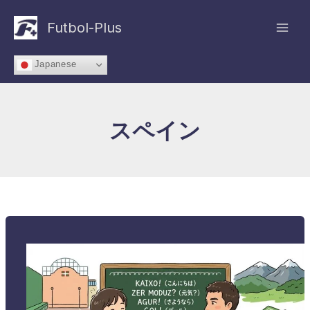
内
容
Futbol-Plus
を
ス
Japanese
キ
ッ
プ
スペイン