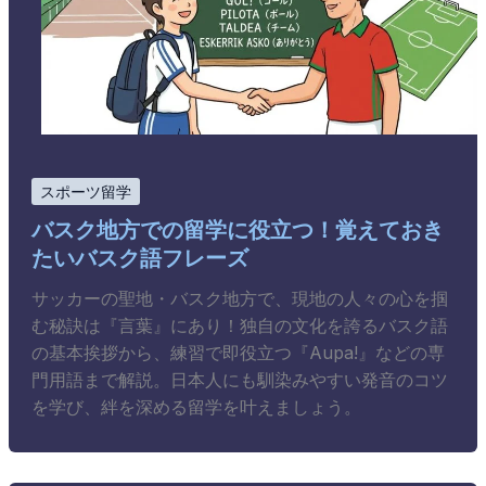
スポーツ留学
バスク地方での留学に役立つ！覚えておき
たいバスク語フレーズ
サッカーの聖地・バスク地方で、現地の人々の心を掴
む秘訣は『言葉』にあり！独自の文化を誇るバスク語
の基本挨拶から、練習で即役立つ『Aupa!』などの専
門用語まで解説。日本人にも馴染みやすい発音のコツ
を学び、絆を深める留学を叶えましょう。